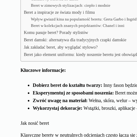
Beret w zimowych stylizacjach: ciepło i modnie
Beret a inspiracje ze świata mody i filmu
Wpływ gwiazd kina na popularność beretu: Greta Garbo i Ingri
Beret w kolekcjach znanych projektantów: Chanel i inni
Komu pasuje beret? Porady stylistów
Beret damski: alternatywa dla tradycyjnych czapki damskie
Jak zakładać beret, aby wyglądać stylowo?
Beret jako element uniformu: kiedy noszenie beretu jest obowią
Kluczowe informacje:
Dobierz beret do kształtu twarzy:
Inny fason będzi
Eksperymentuj ze sposobami noszenia:
Beret można 
Zwróć uwagę na materiał:
Wełna, skóra, welur – wyb
Wykorzystaj dekoracje:
Wstążki, broszki, aplikacje
Jak nosić beret
Klasyczne berety w neutralnych odcieniach często łączą się