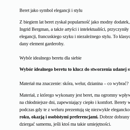
Beret jako symbol elegancji i stylu
Z biegiem lat beret zyskał popularność jako modny dodatek
Ingrid Bergman, a także artyści i intelektualiści, przyczynił
elegancji, francuskiego szyku i niezależnego stylu. To kl
dany element garderoby.
Wybór idealnego beretu dla siebie
Wybór idealnego beretu to klucz do stworzenia udanej sty
Materiał ma znaczenie: skóra, welur, dzianina – co wybrać?
Materiał, z którego wykonany jest beret, ma ogromny wpływ 
na chłodniejsze dni, zapewniający ciepło i komfort. Berety w
podczas gdy te z weluru prezentują się niezwykle eleganck
roku, okazją i osobistymi preferencjami.
Dobrze dobrany m
dziergać samemu, jeśli ktoś ma takie umiejętności.