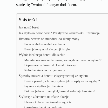
stanie się Twoim ulubionym dodatkiem.
Spis treści
Jak nosić beret
Jak stylowo nosić beret? Praktyczne wskazówki i inspiracje
Historia beretu: od munduru do ikony mody
Francuskie korzenie i ewolucja
Beret jako symbol elegancji i stylu
Wybór idealnego beretu dla siebie
Materiał ma znaczenie: skóra, welur, dzianina – co wybrać?
Dopasowanie fasonu do kształtu twarzy
Kolor beretu a reszta garderoby
Sposoby noszenia beretu: eksperymentuj ze stylem
Beret z przodu, z boku, z tyłu – jak to wpływa na wygląd?
Fryzura a stylizacja z beretem
Dekoracje beretu: wstążki, broszki – dodaj charakteru!
Stylizacje z beretem na różne okazje
Elegancki beret na formalne wyjścia
Casualowy beret na co dzień