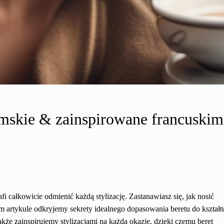
damskie & zainspirowane francuskim
rafi całkowicie odmienić każdą stylizację. Zastanawiasz się, jak nosić
m artykule odkryjemy sekrety idealnego dopasowania beretu do kształt
że zainspirujemy stylizacjami na każdą okazję, dzięki czemu beret