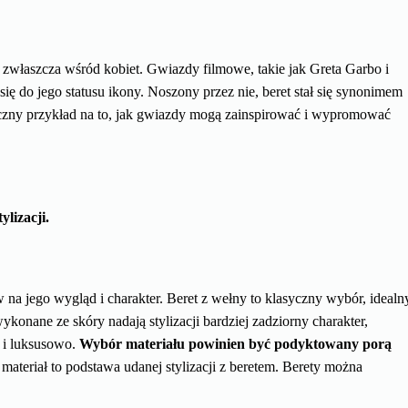
, zwłaszcza wśród kobiet. Gwiazdy filmowe, takie jak Greta Garbo i
y się do jego statusu ikony. Noszony przez nie, beret stał się synonimem
asyczny przykład na to, jak gwiazdy mogą zainspirować i wypromować
lizacji.
na jego wygląd i charakter. Beret z wełny to klasyczny wybór, idealn
ykonane ze skóry nadają stylizacji bardziej zadziorny charakter,
o i luksusowo.
Wybór materiału powinien być podyktowany porą
ateriał to podstawa udanej stylizacji z beretem. Berety można