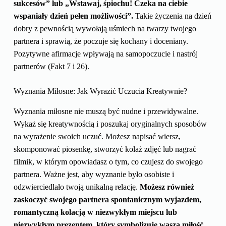
sukcesów” lub „Wstawaj, śpiochu! Czeka na ciebie
wspaniały dzień pełen możliwości”.
Takie życzenia na dzień
dobry z pewnością wywołają uśmiech na twarzy twojego
partnera i sprawią, że poczuje się kochany i doceniany.
Pozytywne afirmacje wpływają na samopoczucie i nastrój
partnerów (Fakt 7 i 26).
Wyznania Miłosne: Jak Wyrazić Uczucia Kreatywnie?
Wyznania miłosne nie muszą być nudne i przewidywalne.
Wykaż się kreatywnością i poszukaj oryginalnych sposobów
na wyrażenie swoich uczuć. Możesz napisać wiersz,
skomponować piosenkę, stworzyć kolaż zdjęć lub nagrać
filmik, w którym opowiadasz o tym, co czujesz do swojego
partnera. Ważne jest, aby wyznanie było osobiste i
odzwierciedlało twoją unikalną relację.
Możesz również
zaskoczyć swojego partnera spontanicznym wyjazdem,
romantyczną kolacją w niezwykłym miejscu lub
niezwykłym prezentem, który symbolizuje waszą miłość.