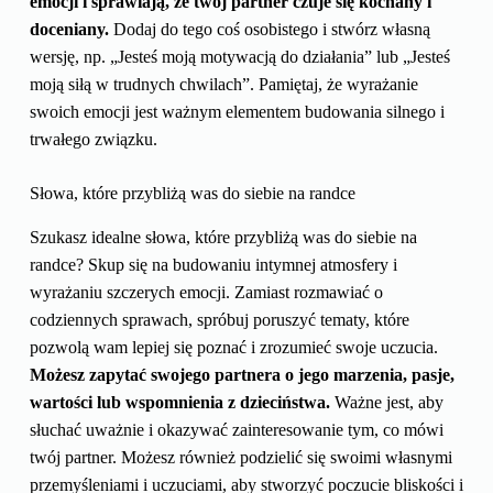
emocji i sprawiają, że twój partner czuje się kochany i
doceniany.
Dodaj do tego coś osobistego i stwórz własną
wersję, np. „Jesteś moją motywacją do działania” lub „Jesteś
moją siłą w trudnych chwilach”. Pamiętaj, że wyrażanie
swoich emocji jest ważnym elementem budowania silnego i
trwałego związku.
Słowa, które przybliżą was do siebie na randce
Szukasz idealne słowa, które przybliżą was do siebie na
randce? Skup się na budowaniu intymnej atmosfery i
wyrażaniu szczerych emocji. Zamiast rozmawiać o
codziennych sprawach, spróbuj poruszyć tematy, które
pozwolą wam lepiej się poznać i zrozumieć swoje uczucia.
Możesz zapytać swojego partnera o jego marzenia, pasje,
wartości lub wspomnienia z dzieciństwa.
Ważne jest, aby
słuchać uważnie i okazywać zainteresowanie tym, co mówi
twój partner. Możesz również podzielić się swoimi własnymi
przemyśleniami i uczuciami, aby stworzyć poczucie bliskości i