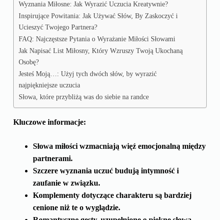
Wyznania Miłosne: Jak Wyrazić Uczucia Kreatywnie?
Inspirujące Powitania: Jak Używać Słów, By Zaskoczyć i
Ucieszyć Twojego Partnera?
FAQ: Najczęstsze Pytania o Wyrażanie Miłości Słowami
Jak Napisać List Miłosny, Który Wzruszy Twoją Ukochaną
Osobę?
Jesteś Moją…: Użyj tych dwóch słów, by wyrazić
najpiękniejsze uczucia
Słowa, które przybliżą was do siebie na randce
Kluczowe informacje:
Słowa miłości wzmacniają więź emocjonalną między
partnerami.
Szczere wyznania uczuć budują intymność i
zaufanie w związku.
Komplementy dotyczące charakteru są bardziej
cenione niż te o wyglądzie.
Romantyczne gesty, uzupełnione o piękne słowa,