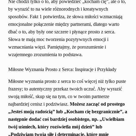
Nie chodzi tylko o to, aby powiedzieć „kocham cię”, ale o to,
by wyrazić to na wiele różnorodnych i kreatywnych
sposobów. Fakt 1 potwierdza, że słowa miłości wzmacniają
emocjonalne połączenie między partnerami, dlatego warto
dbać o to, aby były one szczere i płynące prosto z serca.
Słowa te mają moc tworzenia pozytywnych emocji i
wzmacniania więzi. Pamiętajmy, że porozumienie i
wzajemnego zrozumienia to podstawa.
Miłosne Wyznania Prosto z Serca: Inspiracje i Przykłady
Miłosne wyznania prosto z serca to coś więcej niż tylko puste
frazesy; to autentyczny przekaz twoich uczuć. Aby wyrazić
swoją miłość, skup się na tym, co w twoim partnerze
najbardziej cenisz i podziwiasz.
Możesz zacząć od prostego
„Jesteś moją radością” lub „Kocham cię bezgranicznie”, a
następnie dodać coś bardziej osobistego, np. „Uwielbiam
twój uśmiech, który rozświetla mój dzień” lub
„Podziwiam twoją siłę i determinację, które mnie