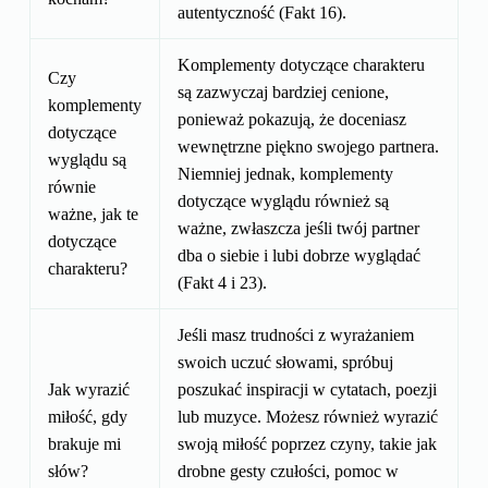
autentyczność (Fakt 16).
Komplementy dotyczące charakteru
Czy
są zazwyczaj bardziej cenione,
komplementy
ponieważ pokazują, że doceniasz
dotyczące
wewnętrzne piękno swojego partnera.
wyglądu są
Niemniej jednak, komplementy
równie
dotyczące wyglądu również są
ważne, jak te
ważne, zwłaszcza jeśli twój partner
dotyczące
dba o siebie i lubi dobrze wyglądać
charakteru?
(Fakt 4 i 23).
Jeśli masz trudności z wyrażaniem
swoich uczuć słowami, spróbuj
Jak wyrazić
poszukać inspiracji w cytatach, poezji
miłość, gdy
lub muzyce. Możesz również wyrazić
brakuje mi
swoją miłość poprzez czyny, takie jak
słów?
drobne gesty czułości, pomoc w