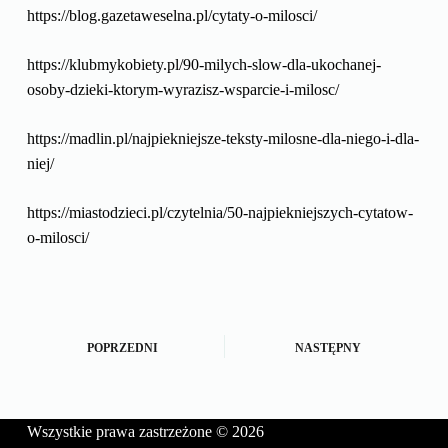
https://blog.gazetaweselna.pl/cytaty-o-milosci/
https://klubmykobiety.pl/90-milych-slow-dla-ukochanej-
osoby-dzieki-ktorym-wyrazisz-wsparcie-i-milosc/
https://madlin.pl/najpiekniejsze-teksty-milosne-dla-niego-i-dla-
niej/
https://miastodzieci.pl/czytelnia/50-najpiekniejszych-cytatow-
o-milosci/
POPRZEDNI
NASTĘPNY
Wszystkie prawa zastrzeżone © 2026