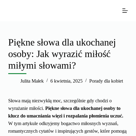
P
r
z
e
j
Piękne słowa dla ukochanej
d
osoby: Jak wyrazić miłość
ź
d
miłymi słowami?
o
t
Julita Małek
6 kwietnia, 2025
Porady dla kobiet
r
e
ś
Słowa mają niezwykłą moc, szczególnie gdy chodzi o
c
wyrażanie miłości.
Piękne słowa dla ukochanej osoby to
i
klucz do umacniania więzi i rozpalania płomienia uczuć.
W tym artykule odkryjemy bogactwo miłosnych wyznań,
romantycznych cytatów i inspirujących gestów, które pomogą