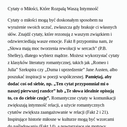
Cytaty o Miłości, Które Rozpalą Waszą Intymność
Cytaty o miłości mogą być doskonałym sposobem na
wyrażenie swoich uczuć, zwłaszcza gdy brakuje ci własnych
słów. Znajdź cytaty, które rezonują z waszym związkiem i
odzwierciedlają wasze emocje. Fakt 8 przypomina nam, że
„Słowa mają moc tworzenia rewolucji w sercach” (P.B.
Shelley), dlatego wybierz mądrze. Możesz wykorzystać cytaty
z klasyków literatury romantycznej, takich jak „Romeo i
Julia” Szekspira czy „Duma i uprzedzenie” Jane Austen, albo
poszukać inspiracji w poezji współczesnej.
Pamiętaj, aby
dodać coś od siebie, np. „Ten cytat przypomniał mi o
naszej pierwszej randce” lub „Te słowa idealnie opisują
to, co do ciebie czuję”.
Romantyczne cytaty w komunikacji
zwiększają intymność relacji, a użycie romantycznych
cytatów zwiększa zaangażowanie w relacji (Fakt 2 i 21).
Inspirujące historie miłosne w kulturze mogą być wzorcami
do naśladowania (Fakt 14), a powtarzające się motywy