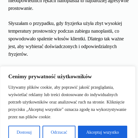
nieodpowiednich rękach nanoplastia to najbardziej agresywne
prostowanie.
Słyszałam o przypadku, gdy fryzjerka użyła zbyt wysokiej
temperatury prostownicy podczas zabiegu nanoplastii, co
spowodowało spalenie włosów klientki. Dlatego tak ważne
jest, aby wybierać doświadczonych i odpowiedzialnych
fryzjerów.
Podsumowując, to czy nanoplastia niszczy włosy zależy od
Cenimy prywatność użytkowników
wielu czynników, a kluczem do sukcesu jest odpowiedni
dobór salonu, preparatu i pielęgnacja. Pamiętaj, że świadoma
Używamy plików cookie, aby poprawić jakość przeglądania,
decyzja i troska o włosy to gwarancja zadowolenia z efektu.
wyświetlać reklamy lub treści dostosowane do indywidualnych
potrzeb użytkowników oraz analizować ruch na stronie. Kliknięcie
Źródła:
przycisku „Akceptuj wszystkie” oznacza zgodę na wykorzystywanie
przez nas plików cookie.
Dostosuj
Odrzucać
Akceptuj wszystko