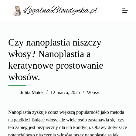
P
r
z
e
j
Czy nanoplastia niszczy
d
włosy? Nanoplastia a
ź
d
keratynowe prostowanie
o
włosów.
t
r
e
Julita Małek
12 marca, 2025
Włosy
ś
c
Nanoplastia zyskuje coraz większą popularność jako metoda
i
na gładkie i lśniące włosy, ale wiele osób zastanawia się, czy
ten zabieg jest bezpieczny dla ich kondycji. Obawy dotyczące
potencjalnego niszczenia włosów przez nanoplastię są jak