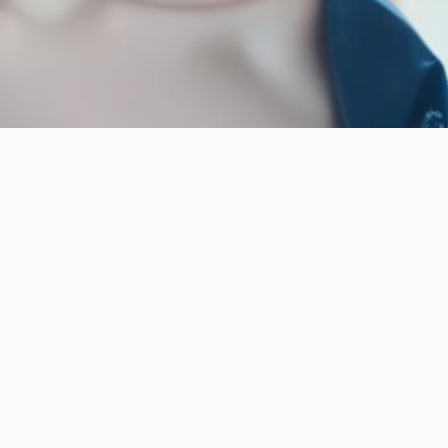
swój typ, kolor włosów i jakie
arakteryzująca się mocnymi kontrastami i chłodną paletą barw.
nić Twój styl i sposób, w jaki postrzegają Cię inni. W tym artykule
 podpowiemy, jak rozpoznać swój podtyp i jakie kolory ubrań oraz