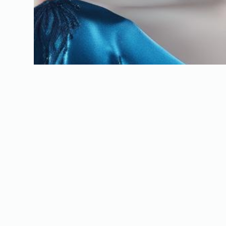
Typ urody zima: Jak określić 
kolory pasują?
Julita Małek
27 marca, 2025
Uroda
Typ urody zima to kwintesencja elegancji i wyrazistości, ch
Odkrycie, czy reprezentujesz ten typ, może całkowicie odmie
kompleksowo omówimy cechy charakterystyczne urody zimy,