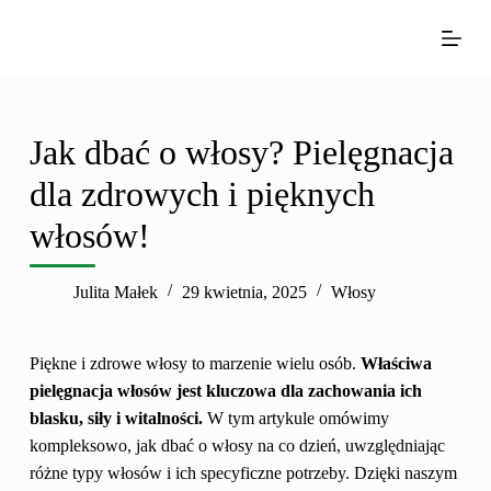
P
r
z
e
j
Jak dbać o włosy? Pielęgnacja
d
dla zdrowych i pięknych
ź
d
włosów!
o
t
Julita Małek
29 kwietnia, 2025
Włosy
r
e
ś
Piękne i zdrowe włosy to marzenie wielu osób.
Właściwa
c
pielęgnacja włosów jest kluczowa dla zachowania ich
i
blasku, siły i witalności.
W tym artykule omówimy
kompleksowo, jak dbać o włosy na co dzień, uwzględniając
różne typy włosów i ich specyficzne potrzeby. Dzięki naszym