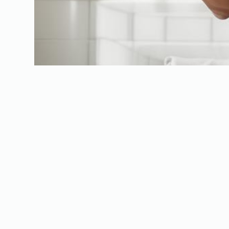
Jak samemu obciąć włosy w d
końcówek!
Julita Małek
6 marca, 2025
Włosy
Marzysz o idealnej fryzurze, ale wizyta u fryzjera zawsz
prosty sposób na oszczędność czasu i pieniędzy. W tym art
jakie techniki stosować w zależności od rodzaju włosów or